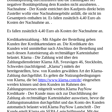
negativer Bonitätsprüfung dem Kunden nicht anzubieten. .
Nachnahme - Der Kunde entrichtet den Kaufpreis direkt beim
Zusteller wofür eine Nachnahmegebühr anfällt, die nicht im
Gesamtpreis enthalten ist. Es fallen zusätzlich 4,40 Euro als
Kosten der Nachnahme an. .
Es fallen zusätzlich 4,40 Euro als Kosten der Nachnahme an.
Kreditkartenzahlung - Mit Abgabe der Bestellung geben
Kunden ihre Kreditkartendaten an. Die Kreditkarte des
Kunden wird unmittelbar nach Abschluss der Bestellung und
nach dessen Autorisierung als rechtmäßiger Karteninhaber
belastet. Klarna - Die Zahlung wird über den
Zahlungsdienstleister Klarna AB, Sveavägen 46, Stockholm,
Schweden (nachfolgend: „Klarna") mittels der
bereitgestellten, bzw. von Kunden gewählten Art der Klarna-
Zahlung durchgeführt. Es gelten die Nutzungsbedingungen
von Klarna, die bei
https://www.klarna.com/de/
eingesehen
werden können und dem Kunden im Rahmen des
Zahlungsprozesses mitgeteilt werden.Klarna PayNow
Kreditkarte - Der Kunde muss sich zur Durchführung der
Zahlung als rechtmäßiger Karteninhaber ausweisen, bevor die
Zahlungstransaktion durchgeführt und das Konto des Kunden
automatisch belastet wird.Klarna PayNow Lastschrift - Der
Kunde erteilt Klarna ein SEPA-Lastschriftmandat. Mit der