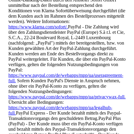
unmittelbar nach der Bestellung entsprechend den
Konditionen von Klarna Sofortüberweisung durchgeführt (die
dem Kunden auch im Rahmen des Bestellprozesses mitgeteilt
werden). Weitere Informationen:
https://www.klarna.com/sofort/.
PayPal - Die Zahlung wird
über den Zahlungsdienstleister PayPal (Europe) S.à r.l. et Cie,
S.C.A., 22-24 Boulevard Royal, L-2449 Luxembourg
(nachfolgend: „PayPal") mittels der bereitgestellten, bzw. von
Kunden gewählten Art der PayPal-Zahlung durchgeführt.
Kunden werden am Ende des Bestellvorgangs direkt zu
PayPal weitergeleitet. Für Kunden, die über ein PayPal-Konto
verfügen, gelten die folgenden Nutzungsbedingungen von
PayPal:
https://www.paypal.com/de/webapps/mpp/ua/useragreement-
full.
Sofern Kunden PayPal's Dienste in Anspruch nehmen,
ohne über ein PayPal-Konto zu verfügen, gelten die
folgenden Nutzungsbedingungen:
https://www.paypal.com/de/webapps/mpp/ua/privacywax-full.
Übersicht aller Bedingungen:
https://www.paypal.com/de/webapps/mpp/ua/legalhub-
full.
PayPal Express - Der Kunde bezahlt mittels des Paypal-
Transaktionsvorgangs den geschuldeten Betrag.PayPal Plus
(PayPal) - Der Kunde muss über ein PayPal-Konto verfügen
und bezahlt mittels des Paypal-Transaktionsvorgangs den