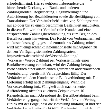
erforderlich sind. Hierzu gehören insbesondere die
hinreichende Deckung von Bank- und anderen
Zahlungskonten, Registrierung, Legitimierungen und
Autorisierung bei Bezahldiensten sowie die Bestätigung von
Transaktionen.Der Verkäufer behält sich vor, Zahlungsarten
nur ab oder bis zu einem bestimmten Bestellwert anzubieten.
In diesem Fall wird der Verkäufer die Kunden auf eine
entsprechende Zahlungsbeschränkung bis zum Beginn des
Bestellvorgangs hinweisen. Das Recht von Verbrauchern auf
ein kostenloses, gängiges und zumutbares Zahlungsmittel,
wird nicht eingeschränkt.Informationsseite mit Angaben zu
den zur Verfügung stehenden Zahlungsarten:
https://viero-deutschland.de/Versand-Zahlung/
Vorkasse - Wurde Zahlung per Vorkasse mittels einer
Banküberweisung vereinbart, wird der Zahlungsbetrag,
vorbehaltlich einer ausdrücklich getroffenen anderslautenden
Vereinbarung, bereits mit Vertragsschluss fällig. Der
Verkäufer teilt dem Kunden seine Bankverbindung mit. Die
Lieferung erfolgt nach Zahlungseingang. Wenn die
Vorkassezahlung trotz Fälligkeit auch nach erneuter
Aufforderung nicht bis zu einem Zeitpunkt von 10
Kalendertagen nach Absendung der Bestellbestätigung beim
Verkäufer eingegangen ist, tritt der Verkäufer vom Vertrag
zurück mit der Folge, dass die Bestellung hinfällig ist und den
Verkäufer keine Lieferpflicht trifft. Die Bestellung ist dann für