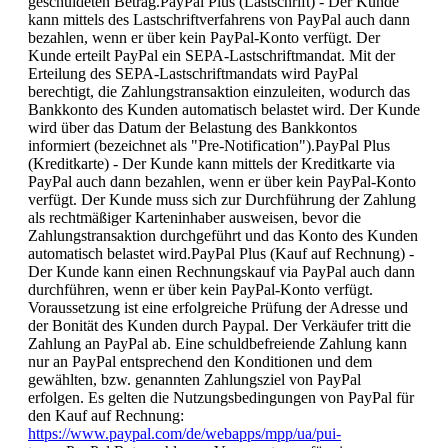
geschuldeten Betrag.PayPal Plus (Lastschrift) - Der Kunde
kann mittels des Lastschriftverfahrens von PayPal auch dann
bezahlen, wenn er über kein PayPal-Konto verfügt. Der
Kunde erteilt PayPal ein SEPA-Lastschriftmandat. Mit der
Erteilung des SEPA-Lastschriftmandats wird PayPal
berechtigt, die Zahlungstransaktion einzuleiten, wodurch das
Bankkonto des Kunden automatisch belastet wird. Der Kunde
wird über das Datum der Belastung des Bankkontos
informiert (bezeichnet als "Pre-Notification").PayPal Plus
(Kreditkarte) - Der Kunde kann mittels der Kreditkarte via
PayPal auch dann bezahlen, wenn er über kein PayPal-Konto
verfügt. Der Kunde muss sich zur Durchführung der Zahlung
als rechtmäßiger Karteninhaber ausweisen, bevor die
Zahlungstransaktion durchgeführt und das Konto des Kunden
automatisch belastet wird.PayPal Plus (Kauf auf Rechnung) -
Der Kunde kann einen Rechnungskauf via PayPal auch dann
durchführen, wenn er über kein PayPal-Konto verfügt.
Voraussetzung ist eine erfolgreiche Prüfung der Adresse und
der Bonität des Kunden durch Paypal. Der Verkäufer tritt die
Zahlung an PayPal ab. Eine schuldbefreiende Zahlung kann
nur an PayPal entsprechend den Konditionen und dem
gewählten, bzw. genannten Zahlungsziel von PayPal
erfolgen. Es gelten die Nutzungsbedingungen von PayPal für
den Kauf auf Rechnung:
https://www.paypal.com/de/webapps/mpp/ua/pui-