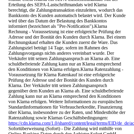
Erteilung des SEPA-Lastschriftmandats wird Klarna
berechtigt, die Zahlungstransaktion einzuleiten, wodurch das
Bankkonto des Kunden automatisch belastet wird. Der Kunde
wird über das Datum der Belastung des Bankkontos
informiert (bezeichnet als "Pre-Notification").Klarna
Rechnung - Voraussetzung ist eine erfolgreiche Prüfung der
Adresse und der Bonität des Kunden durch Klarna. Bei einem
Rechnungskauf erhalten die Kunden zuerst die Ware. Das
Zahlungsziel beträgt 14 Tage, sofern im Rahmen des
Zahlungsvorgangs nichts anderes vereinbart wurde. Der
Verkäufer tritt seinen Zahlungsanspruch an Klarna ab. Eine
schuldbefreiende Zahlung kann nur an Klarna entsprechend
den Konditionen von Klarna erfolgen.Klarna Ratenzahlung -
Voraussetzung für Klarna Ratenkauf ist eine erfolgreiche
Prüfung der Adresse und der Bonität des Kunden durch
Klarna. Der Verkäufer tritt seinen Zahlungsanspruch
gegenüber dem Kunden an Klarna ab. Eine schuldbefreiende
Zahlung kann nur an Klarna entsprechend den Konditionen
von Klarna erfolgen. Weitere Informationen zu europäischen
Standardinformationen für Verbraucherkredite, Finanzierung
über Klarna, insbesondere zu der Raten, und Mindesthöhe der
Ratenzahlung sowie Klarnas Geschäftsbedingungen:
https://cdn.klarna.com/1.0/shared/content/legal/terms/EID/de_de/a
Sofortüberweisung (Sofort) - Die Zahlung wird mithilfe von
Online-Banking-Daten durch den Anbieter Sofort GmbH